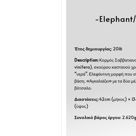
-Elephant
Έτος δημιουργίας
: 2016
Description:
Κορμός Σαββατιανο
vinifera), σκούρου καστανού χ
“νερά”. Ελεφάντινη μορφή που σ
βάση. «Αγκαλιάζει» με τα δύο μ
βότσαλο.
Διαστάσεις:
42cm (μήκος) × 13
(ύψος)
Συνολικό βάρος έργου
: 2.620g