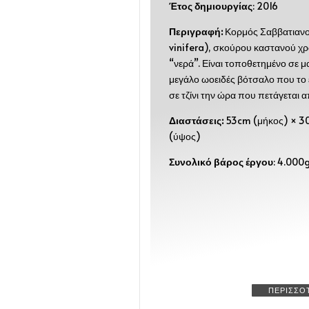
Έτος δημιουργίας
: 2016
Περιγραφή:
Κορμός Σαββατιανού
vinifera), σκούρου καστανού χ
“νερά”. Είναι τοποθετημένο σε μ
μεγάλο ωοειδές βότσαλο που το
σε τζίνι την ώρα που πετάγεται α
Διαστάσεις:
53cm (μήκος) × 3
(ύψος)
Συνολικό βάρος έργου
: 4.000
ΠΕΡΙΣΣΟ