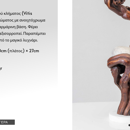
 κλήματος (Vitis
ρώματος με ανοιχτόχρωμα
αρμάρινη βάση. Φέρει
 εξισορροπεί. Παραπέμπει
πό το μαγικό λυχνάρι.
0cm (πλάτος) × 27cm
gr
ΤΕΡΑ